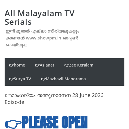
All Malayalam TV
Serials
ഇനി മുതൽ എല്ലാ സീരിയലുകളും
കാണാൻ www.showpm.in ഓപ്പൺ
ചെയ്യുക
👉home
👉Asianet
👉Zee Keralam
👉Surya TV
👉Mazhavil Manorama
👉മാംഗല്യം തന്തുനാനേന 28 June 2026
Episode
👉PLEASE OPEN