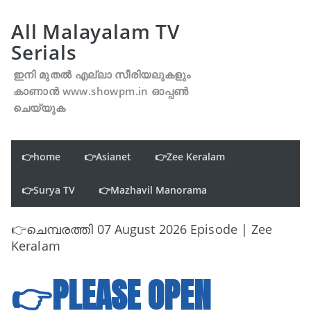
All Malayalam TV
Serials
ഇനി മുതൽ എല്ലാ സീരിയലുകളും
കാണാൻ www.showpm.in ഓപ്പൺ
ചെയ്യുക
👉home
👉Asianet
👉Zee Keralam
👉Surya TV
👉Mazhavil Manorama
👉ചെമ്പരത്തി 07 August 2026 Episode | Zee
Keralam
👉PLEASE OPEN