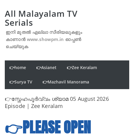
All Malayalam TV
Serials
ഇനി മുതൽ എല്ലാ സീരിയലുകളും
കാണാൻ www.showpm.in ഓപ്പൺ
ചെയ്യുക
👉home
👉Asianet
👉Zee Keralam
👉Surya TV
👉Mazhavil Manorama
👉സ്നേഹപൂർവ്വം ശ്യാമ 05 August 2026
Episode | Zee Keralam
👉PLEASE OPEN