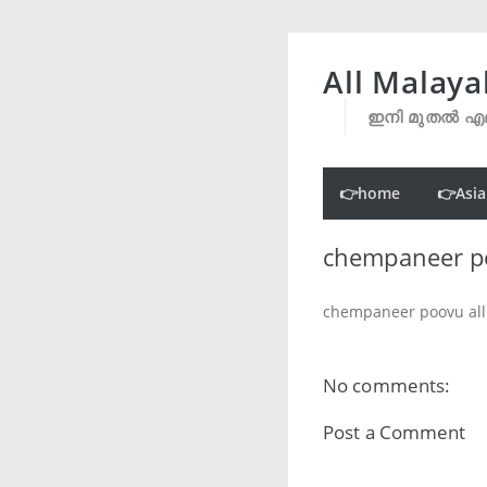
All Malaya
ഇനി മുതൽ എല
👉home
👉Asia
chempaneer po
chempaneer poovu all
No comments:
Post a Comment