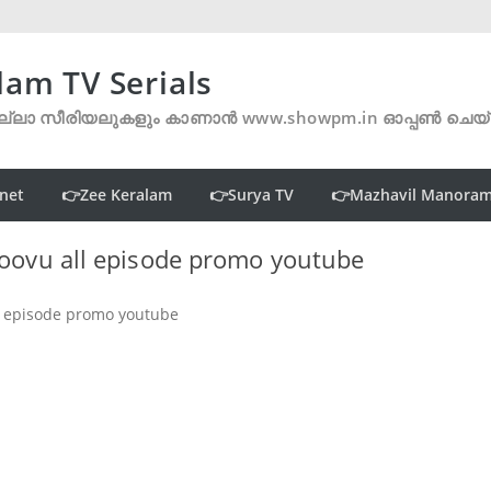
lam TV Serials
്ലാ സീരിയലുകളും കാണാൻ www.showpm.in ഓപ്പൺ ചെയ
net
👉Zee Keralam
👉Surya TV
👉Mazhavil Manora
ovu all episode promo youtube
 episode promo youtube