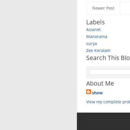
Newer Post
Labels
Asianet
Manorama
surya
Zee Keralam
Search This Bl
About Me
show
View my complete prof