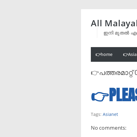
All Malaya
ഇനി മുതൽ എല
👉home
👉Asia
👉പത്തരമാറ്റ് 
👉PLEA
Tags:
Asianet
No comments: