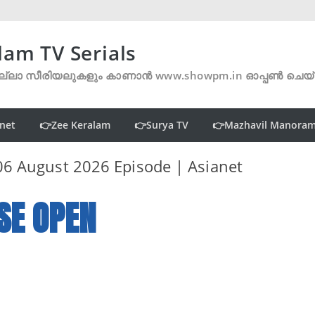
lam TV Serials
്ലാ സീരിയലുകളും കാണാൻ www.showpm.in ഓപ്പൺ ചെയ
net
👉Zee Keralam
👉Surya TV
👉Mazhavil Manora
06 August 2026 Episode | Asianet
SE OPEN