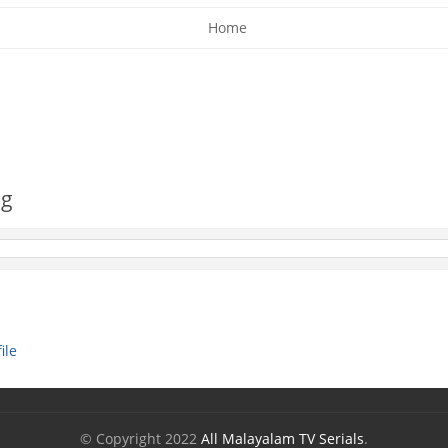
Home
og
ile
© Copyright 2022
All Malayalam TV Serials
.