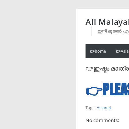
All Malaya
ഇനി മുതൽ എല
👉home
👉Asia
👉ഇഷ്ടം മാത്ര
👉PLEA
Tags:
Asianet
No comments: