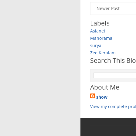
Newer Post
Labels
Asianet
Manorama
surya
Zee Keralam
Search This Bl
About Me
show
View my complete prof