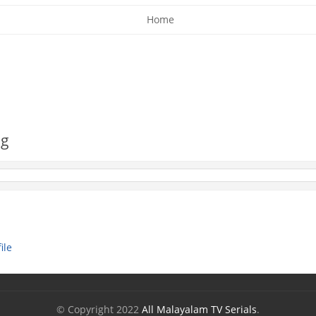
Home
og
ile
© Copyright 2022
All Malayalam TV Serials
.