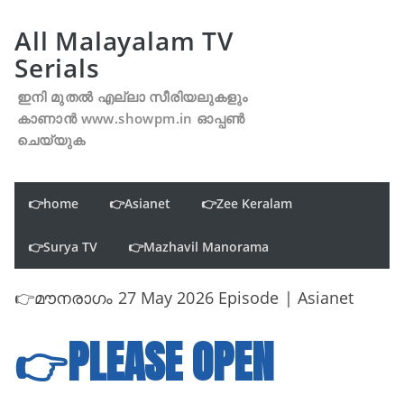
All Malayalam TV
Serials
ഇനി മുതൽ എല്ലാ സീരിയലുകളും
കാണാൻ www.showpm.in ഓപ്പൺ
ചെയ്യുക
👉home
👉Asianet
👉Zee Keralam
👉Surya TV
👉Mazhavil Manorama
👉മൗനരാഗം 27 May 2026 Episode | Asianet
👉PLEASE OPEN