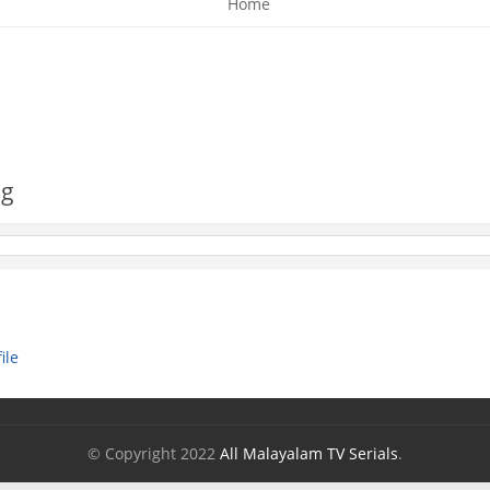
Home
og
ile
© Copyright 2022
All Malayalam TV Serials
.