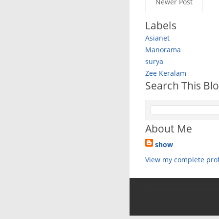
Newer Post
Labels
Asianet
Manorama
surya
Zee Keralam
Search This Bl
About Me
show
View my complete prof