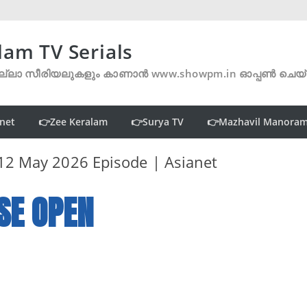
lam TV Serials
്ലാ സീരിയലുകളും കാണാൻ www.showpm.in ഓപ്പൺ ചെയ
net
👉Zee Keralam
👉Surya TV
👉Mazhavil Manora
് 12 May 2026 Episode | Asianet
SE OPEN