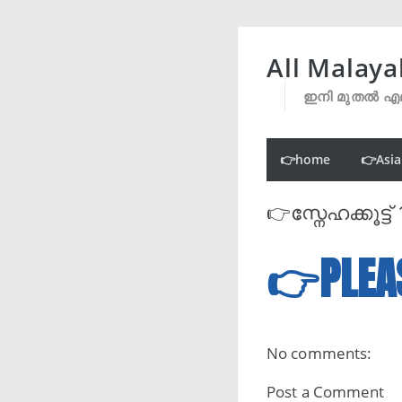
All Malaya
ഇനി മുതൽ എല
👉home
👉Asia
👉സ്നേഹക്കൂട്ട
👉PLEA
No comments:
Post a Comment