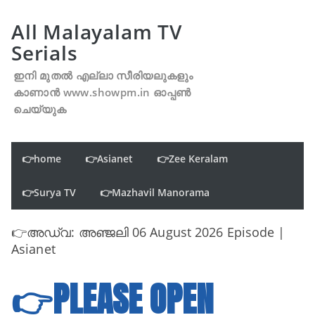
All Malayalam TV
Serials
ഇനി മുതൽ എല്ലാ സീരിയലുകളും
കാണാൻ www.showpm.in ഓപ്പൺ
ചെയ്യുക
👉home
👉Asianet
👉Zee Keralam
👉Surya TV
👉Mazhavil Manorama
👉അഡ്വ: അഞ്ജലി 06 August 2026 Episode |
Asianet
👉PLEASE OPEN