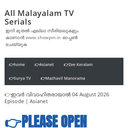
All Malayalam TV
Serials
ഇനി മുതൽ എല്ലാ സീരിയലുകളും
കാണാൻ www.showpm.in ഓപ്പൺ
ചെയ്യുക
👉home
👉Asianet
👉Zee Keralam
👉Surya TV
👉Mazhavil Manorama
👉ഇവർ വിവാഹിതരായാൽ 04 August 2026
Episode | Asianet
👉PLEASE OPEN