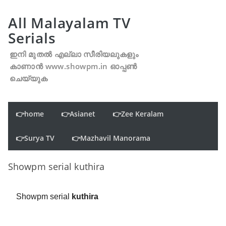
All Malayalam TV
Serials
ഇനി മുതൽ എല്ലാ സീരിയലുകളും
കാണാൻ www.showpm.in ഓപ്പൺ
ചെയ്യുക
👉home
👉Asianet
👉Zee Keralam
👉Surya TV
👉Mazhavil Manorama
Showpm serial kuthira
Showpm serial
kuthira