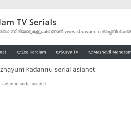
lam TV Serials
്ലാ സീരിയലുകളും കാണാൻ www.showpm.in ഓപ്പൺ ചെയ
net
👉Zee Keralam
👉Surya TV
👉Mazhavil Manora
hayum kadannu serial asianet
adannu serial asianet