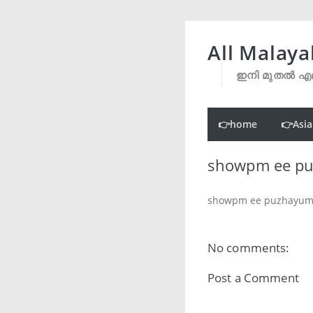
All Malaya
ഇനി മുതൽ എല
👉home
👉Asia
showpm ee puz
showpm ee puzhayum k
No comments:
Post a Comment